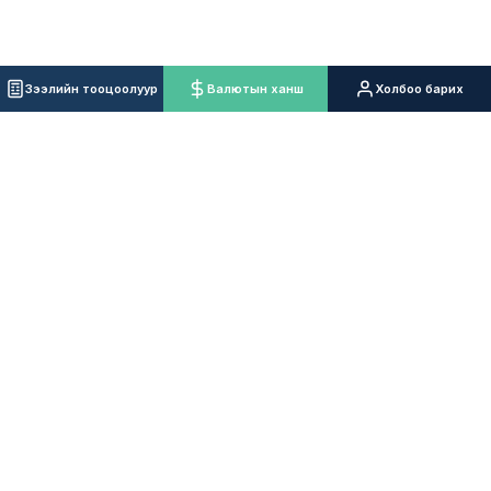
Зээлийн тооцоолуур
Валютын ханш
Холбоо барих
Таны мөрөөдлийг санхүүжүүлье!
Үйлчилгээ