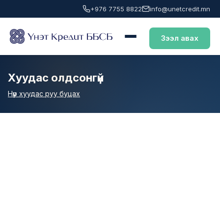
+976 7755 8822
info@unetcredit.mn
Зээл авах
Хуудас олдсонгүй
Нүүр хуудас руу буцах